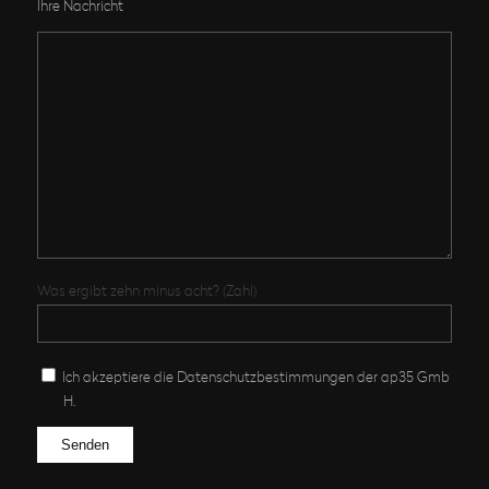
Ihre Nachricht
Was ergibt zehn minus acht? (Zahl)
Ich akzeptiere die Datenschutz­bestimmungen der ap35 Gmb
H.
Bitte lasse dieses Feld leer.