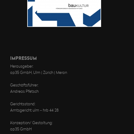
IMPRESSUM
Herausgeber:
ap35 GmbH, Ulm | Zürich | Meran
Geschäftsführer:
Andreas Pfetsch
Gerichtsstand:
Amtsgericht ulm - hrb 44 28
Konzeption/ Gestaltung:
ap35 GmbH