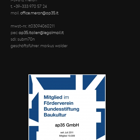
i-39012 meran
t. +39-333 970 57 24
mail.
office.meran@ap35.it
mwst-nr.: it03094060211
pec:
ap35.italien@legalmail.it
sdi: subm70n
geschäftsführer: markus walder