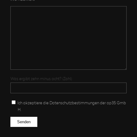
Was ergibt zehn minus acht? (Zahl)
Ich akzeptiere die Datenschutz­bestimmungen der ap35 Gmb
H.
Bitte lasse dieses Feld leer.