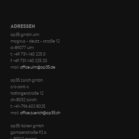
ADRESSEN
ap35 gmbh ulm
magirus - deutz - straße 12
d-89077 ulm
t. +49 731-140 225 0
f. +49 731-140 225 20
mail.
office.ulm@ap35.de
ap35 zürich gmbh
c/o cont-s
hottingerstraße 12
ch-8032 zürich
t. +41-796 602 8025
mail.
office.zuerich@ap35.ch
ap35 italien gmbh
gampenstraße 92 a