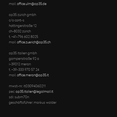
mail.
office.ulm@ap35.de
ap35 zürich gmbh
c/o cont-s
hottingerstraße 12
ch-8032 zürich
t. +41-796 602 8025
mail.
office.zuerich@ap35.ch
ap35 italien gmbh
gampenstraße 92 a
i-39012 meran
t. +39-333 970 57 24
mail.
office.meran@ap35.it
mwst-nr.: it03094060211
pec:
ap35.italien@legalmail.it
sdi: subm70n
geschäftsführer: markus walder