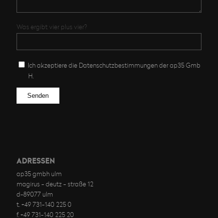
Was ergibt vier plus vier?
Ich akzeptiere die Datenschutz­bestimmungen der ap35 Gmb
H.
Bitte lasse dieses Feld leer.
ADRESSEN
ap35 gmbh ulm
magirus - deutz - straße 12
d-89077 ulm
t. +49 731-140 225 0
f. +49 731-140 225 20