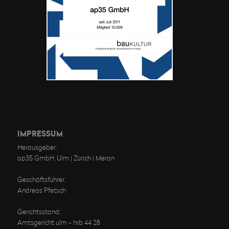
IMPRESSUM
Herausgeber:
ap35 GmbH, Ulm | Zürich | Meran
Geschäftsführer:
Andreas Pfetsch
Gerichtsstand:
Amtsgericht ulm - hrb 44 28