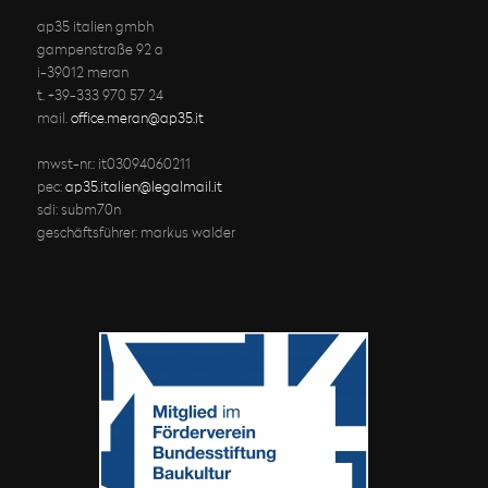
ap35 italien gmbh
gampenstraße 92 a
i-39012 meran
t. +39-333 970 57 24
mail.
office.meran@ap35.it
mwst-nr.: it03094060211
pec:
ap35.italien@legalmail.it
sdi: subm70n
geschäftsführer: markus walder