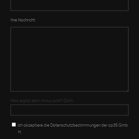
Ihre Nachricht
Was ergibt zehn minus acht? (Zahl)
Ich akzeptiere die Datenschutz­bestimmungen der ap35 Gmb
H.