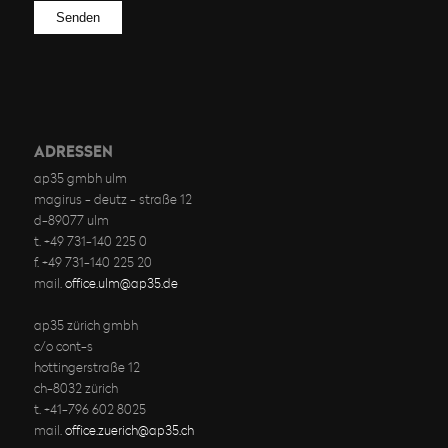
Bitte lasse dieses Feld leer.
ADRESSEN
ap35 gmbh ulm
magirus - deutz - straße 12
d-89077 ulm
t. +49 731-140 225 0
f. +49 731-140 225 20
mail.
office.ulm@ap35.de
ap35 zürich gmbh
c/o cont-s
hottingerstraße 12
ch-8032 zürich
t. +41-796 602 8025
mail.
office.zuerich@ap35.ch