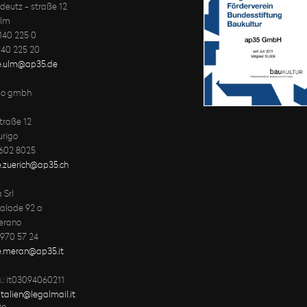
deutz - straße 12
ulm
-140 225 0
-140 225 20
ce.ulm@ap35.de
go gmbh
traße 12
urigo
 602 8025
e.zuerich@ap35.ch
 Srl
palade 92 a
erano
 970 57 24
ce.meran@ap35.it
a.: it03094060211
italien@legalmail.it