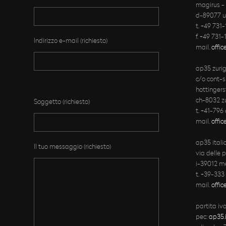
magirus - 
d-89077 
t. +49 731
f. +49 731
Indirizzo e-mail (richiesto)
mail.
offi
ap35 zuri
c/o cont-s
Bitte lasse dieses Feld leer.
hottingers
ch-8032 z
Soggetto (richiesto)
t. +41-796
mail.
offic
ap35 italia
Il tuo messaggio (richiesto)
via delle 
i-39012 m
t. +39-333
mail.
offi
partita iv
pec:
ap35.