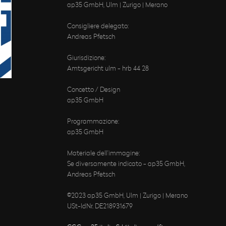
ap35 GmbH, Ulm | Zurigo | Merano
Consigliere delegato:
Andreas Pfetsch
Giurisdizione:
Amtsgericht ulm - hrb 44 28
Concetto / Design
ap35 GmbH
Programmazione:
ap35 GmbH
Materiale dell'immagine:
Se diversamente indicato - ap35 GmbH,
Andreas Pfetsch
©2023 ap35 GmbH, Ulm | Zurigo | Merano
USt-IdNr. DE218931679