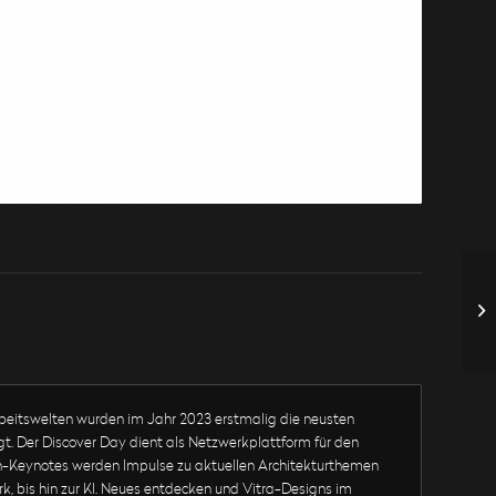
beitswelten wurden im Jahr 2023 erstmalig die neusten
gt. Der Discover Day dient als Netzwerkplattform für den
n-Keynotes werden Impulse zu aktuellen Architekturthemen
k, bis hin zur KI. Neues entdecken und Vitra-Designs im