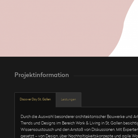
Projektinformation
Discover Day St. Gallen
Leistungen
Durch die Auswahl besonderer architektonischer Bauwerke und Ar
Trends und Designs im Bereich Work & Living in St. Gallen besichti
Wissensaustausch und den Anstoß von Diskussionen. Mit Experte
gesetzt – von Design, über Nachhaltigkeitskonzepte und agile Wor