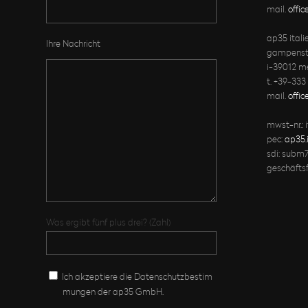
mail.
offic
ap35 ital
Ihre Nachricht
gampenst
i-39012 m
t. +39-333
mail.
offi
mwst-nr.:
pec:
ap35.
sdi: subm
geschäfts
Was ergibt fünf plus drei? (Zahl)
Ich akzeptiere die Datenschutz­bestim
mungen der ap35 GmbH.