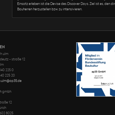
Einsatz erleben ist die Devise des Discover Days. Ziel ist es, den d
Bauherren herzustellen bzw. zu intensivieren.
EN
h ulm
deutz - straße 12
ulm
-140 225 0
-140 225 20
ce.ulm@ap35.de
ch gmbh
traße 12
rich
 602 8025