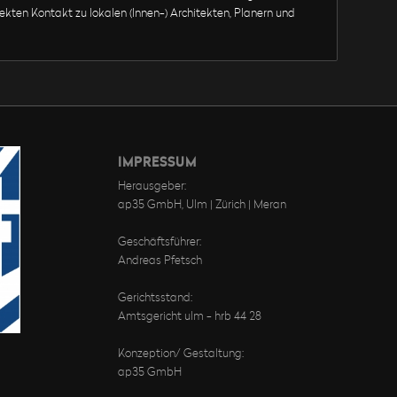
irekten Kontakt zu lokalen (Innen-) Architekten, Planern und
IMPRESSUM
Herausgeber:
ap35 GmbH, Ulm | Zürich | Meran
Geschäftsführer:
Andreas Pfetsch
Gerichtsstand:
Amtsgericht ulm - hrb 44 28
Konzeption/ Gestaltung:
ap35 GmbH