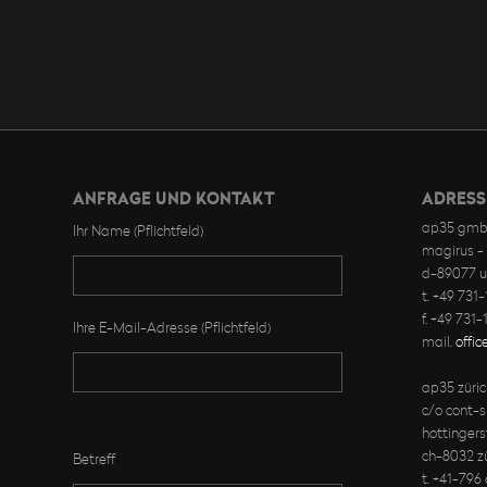
ANFRAGE UND KONTAKT
ADRESS
ap35 gmb
Ihr Name (Pflichtfeld)
magirus - 
d-89077 
t. +49 731
f. +49 731
Ihre E-Mail-Adresse (Pflichtfeld)
mail.
offi
ap35 züri
c/o cont-s
Bitte lasse dieses Feld leer.
hottingers
ch-8032 zü
Betreff
t. +41-796