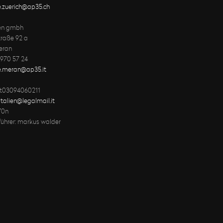
e.zuerich@ap35.ch
ien gmbh
raße 92 a
eran
 970 57 24
ce.meran@ap35.it
 it03094060211
italien@legalmail.it
70n
führer: markus walder