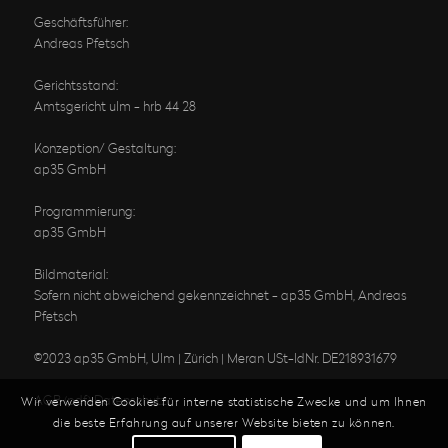
Geschäftsführer:
Andreas Pfetsch
Gerichtsstand:
Amtsgericht ulm - hrb 44 28
Konzeption/ Gestaltung:
ap35 GmbH
Programmierung:
ap35 GmbH
Bildmaterial:
Sofern nicht abweichend gekennzeichnet - ap35 GmbH, Andreas
Pfetsch
©2023 ap35 GmbH, Ulm | Zürich | Meran USt-IdNr. DE218931679
AGB (pdf)
Datenschutz
Wir verwenden Cookies für interne statistische Zwecke und um Ihnen
die beste Erfahrung auf unserer Website bieten zu können.