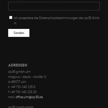
Ich akzeptiere die Datenschutz­bestimmungen der ap35 Gmb
H.
Bitte lasse dieses Feld leer.
ADRESSEN
ap35 gmbh ulm
magirus - deutz - straße 12
d-89077 ulm
t. +49 731-140 225 0
f. +49 731-140 225 20
mail.
office.ulm@ap35.de
ap35 zürich gmbh