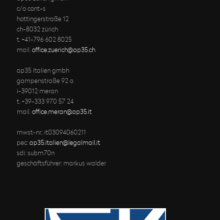
c/o cont-s
hottingerstraße 12
ch-8032 zürich
t. +41-796 602 8025
mail.
office.zuerich@ap35.ch
ap35 italien gmbh
gampenstraße 92 a
i-39012 meran
t. +39-333 970 57 24
mail.
office.meran@ap35.it
mwst-nr.: it03094060211
pec:
ap35.italien@legalmail.it
sdi: subm70n
geschäftsführer: markus walder