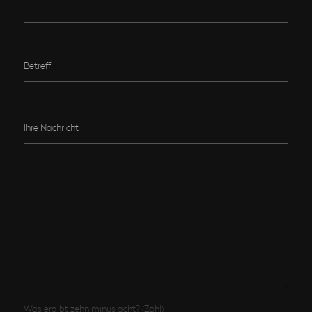
Bitte lasse dieses Feld leer.
Betreff
Ihre Nachricht
Was ergibt zehn minus acht? (Zahl)